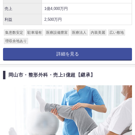
売上
1億4,000万円
利益
2,500万円
集患数安定
駐車場有
医療設備豊富
医療法人
内装美麗
広い敷地
増収余地あり
詳細を見る
岡山市・整形外科・売上1億超【継承】