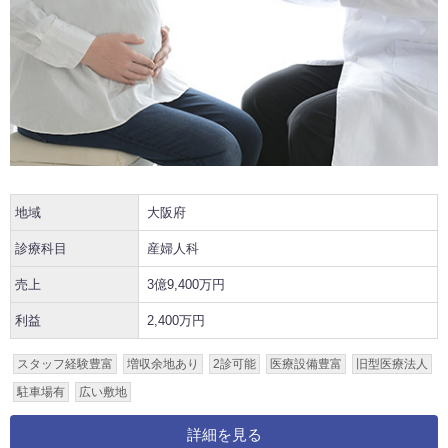
地域
大阪府
診療科目
産婦人科
売上
3億9,400万円
利益
2,400万円
スタッフ経験豊富
増収余地あり
2診可能
医療設備豊富
旧型医療法人
駐車場有
広い敷地
詳細を見る