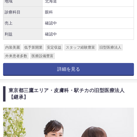
地域
北海道
診療科目
眼科
売上
確認中
利益
確認中
内装美麗
低予算開業
安定収益
スタッフ経験豊富
旧型医療法人
外来患者多数
医療設備豊富
詳細を見る
東京都三鷹エリア・皮膚科・駅チカの旧型医療法人
【継承】