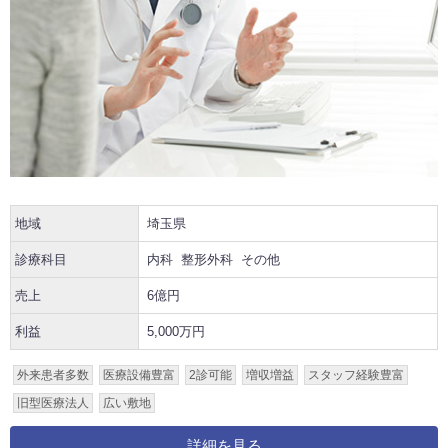
地域
埼玉県
診療科目
内科
整形外科
その他
売上
6億円
利益
5,000万円
外来患者多数
医療設備豊富
2診可能
増収増益
スタッフ経験豊富
旧型医療法人
広い敷地
詳細を見る