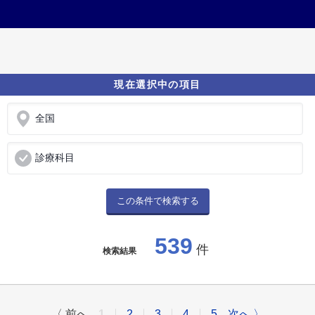
現在選択中の項目
全国
診療科目
この条件で検索する
539
件
検索結果
〈 前へ
1
2
3
4
5
次へ 〉