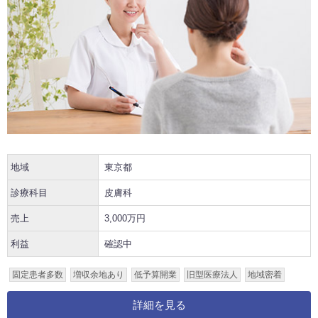
地域
東京都
診療科目
皮膚科
売上
3,000万円
利益
確認中
固定患者多数
増収余地あり
低予算開業
旧型医療法人
地域密着
詳細を見る