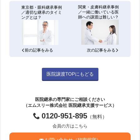
関東・皮膚科継承事例
東京都・眼科継承事例
／一緒に働いている医
／適切な継承のタイミ
師への譲渡は難しい？
ングとは？
前の記事をみる
次の記事をみる
医院譲渡TOPにもどる
医院継承の専門家にご相談ください
（エムスリー株式会社 医院継承支援サービス）
0120-951-895
（無料）
会員の方はこちら
お問い合わせ（秘密厳守）