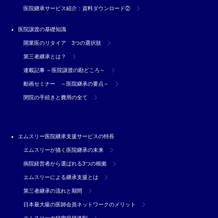
医院継承サービス紹介：資料ダウンロード②
医院譲渡の基礎知識
開業医のリタイア 3つの選択肢
第三者継承とは？
連載記事 ～医院譲渡の勘どころ～
動画セミナー ～医院継承の要点～
閉院の手続きと費用の全て
エムスリー医院継承支援サービスの特長
エムスリーが描く医院継承の未来
病院経営者から選ばれる3つの根拠
エムスリーによる継承支援とは
第三者継承の流れと期間
日本最大級の医師会員ネットワークのメリット
エムスリーの秘密保持体制