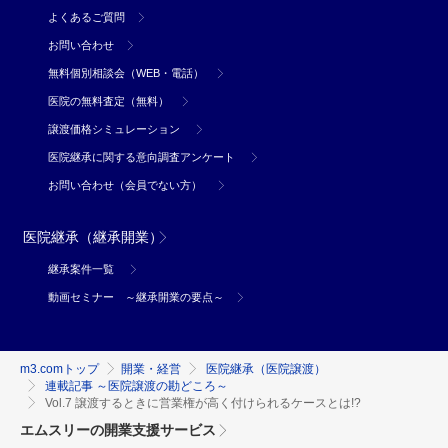
よくあるご質問
お問い合わせ
無料個別相談会（WEB・電話）
医院の無料査定（無料）
譲渡価格シミュレーション
医院継承に関する意向調査アンケート
お問い合わせ（会員でない方）
医院継承（継承開業）
継承案件一覧
動画セミナー ～継承開業の要点～
m3.comトップ
開業・経営
医院継承（医院譲渡）
連載記事 ～医院譲渡の勘どころ～
Vol.7 譲渡するときに営業権が高く付けられるケースとは!?
エムスリーの開業支援サービス