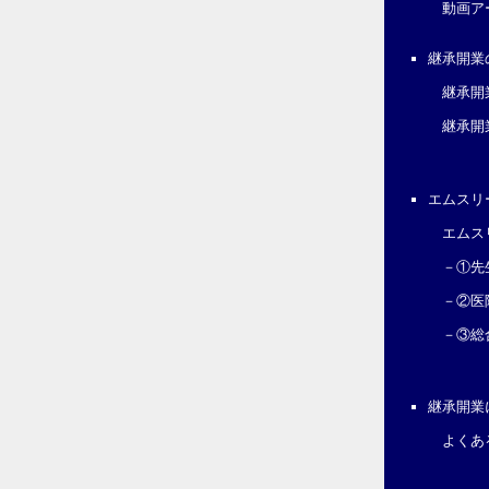
動画ア
継承開業
継承開
継承開
エムスリ
エムス
－①先
－②医
－③総
継承開業
よくあ