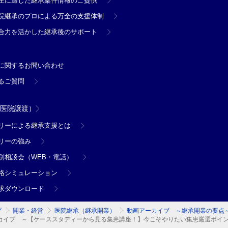
生に適した継承案件情報のご提供
院継承のプロによる万全の支援体制
合力を活かした継承後のサポート
に関するお問い合わせ
るご質問
（医院譲渡）
リーによる継承支援とは
リーの強み
別相談会（WEB・電話）
格シミュレーション
求ダウンロード
プ
開業・経営
医院継承（継承開業）
動画アーカイブ ～継承開業の要点
カイブ ～【ケーススタディーから見る集患講座！】今こそやりたい集患厳選ポイ