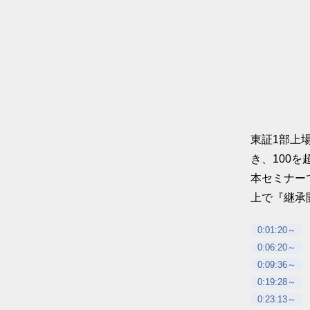
東証1部上
き、100
本セミナー
上で『継承
0:01:20～
0:06:20～
0:09:36～
0:19:28～
0:23:13～