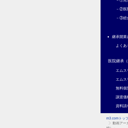
－①先
－②医
－③総
継承開業
よくあ
医院継承
エムス
エムス
無料個
譲渡価
資料請
m3.comトッ
動画アー