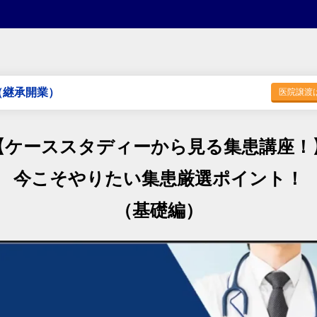
（継承開業）
医院譲渡
【ケーススタディーから見る集患講座！
今こそやりたい集患厳選ポイント！
（基礎編）