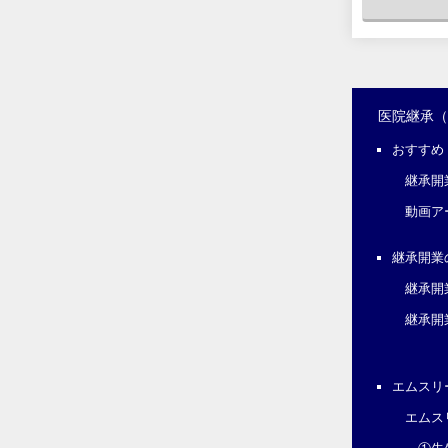
医院継承
おすすめ
継承開
動画ア
継承開業
継承開
継承開
エムスリ
エムス