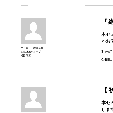
『
本セ
かお
エムスリー株式会社
動画時
医院継承グループ
横田竜三
公開日
【
本セ
しま