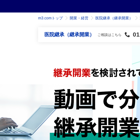
m3.comトップ
開業・経営
医院継承（継承開業）
012
医院継承（継承開業）
ご相談はこちら