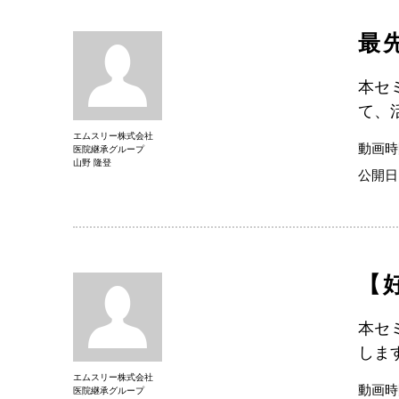
最
本セ
て、
エムスリー株式会社
動画時
医院継承グループ
山野 隆登
公開日
【
本セ
しま
エムスリー株式会社
動画時
医院継承グループ