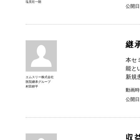
塩見壮一朗
公開日
継
本セ
能と
新規
エムスリー株式会社
医院継承グループ
村田耕平
動画時
公開日
収