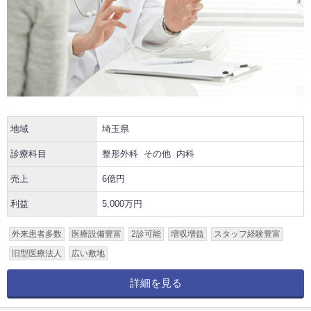
地域
埼玉県
診療科目
整形外科
その他
内科
売上
6億円
利益
5,000万円
外来患者多数
医療設備豊富
2診可能
増収増益
スタッフ経験豊富
旧型医療法人
広い敷地
詳細を見る