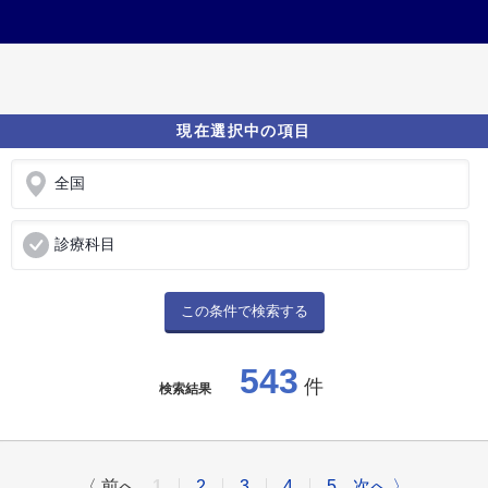
現在選択中の項目
全国
診療科目
この条件で検索する
543
件
検索結果
〈 前へ
1
2
3
4
5
次へ 〉