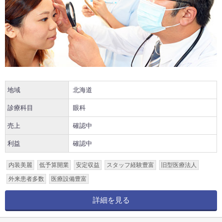
地域
北海道
診療科目
眼科
売上
確認中
利益
確認中
内装美麗
低予算開業
安定収益
スタッフ経験豊富
旧型医療法人
外来患者多数
医療設備豊富
詳細を見る