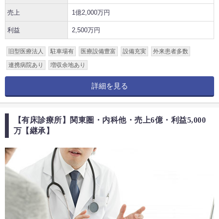
売上
1億2,000万円
利益
2,500万円
旧型医療法人
駐車場有
医療設備豊富
設備充実
外来患者多数
連携病院あり
増収余地あり
詳細を見る
【有床診療所】関東圏・内科他・売上6億・利益5,000
万【継承】