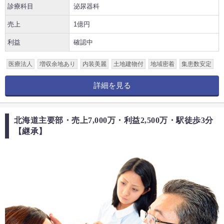
診療科目
泌尿器科
売上
1億円
利益
確認中
医療法人
増収余地あり
内装美麗
土地建物付
地域密着
集患数安定
詳細を見る
北海道主要部・売上7,000万・利益2,500万・駅徒歩3分
【継承】