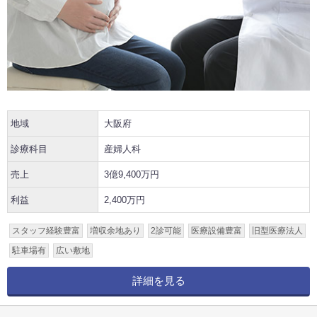
地域
大阪府
診療科目
産婦人科
売上
3億9,400万円
利益
2,400万円
スタッフ経験豊富
増収余地あり
2診可能
医療設備豊富
旧型医療法人
駐車場有
広い敷地
詳細を見る