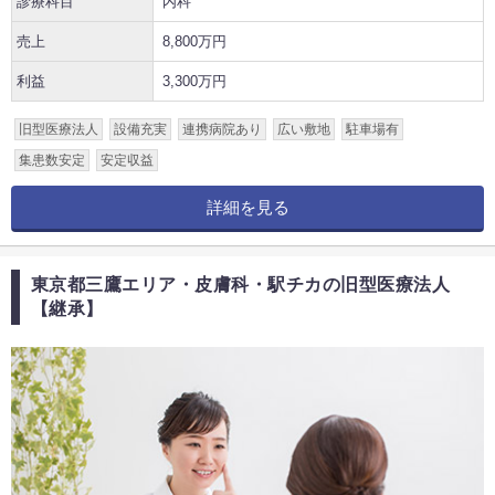
診療科目
内科
売上
8,800万円
利益
3,300万円
旧型医療法人
設備充実
連携病院あり
広い敷地
駐車場有
集患数安定
安定収益
詳細を見る
東京都三鷹エリア・皮膚科・駅チカの旧型医療法人
【継承】