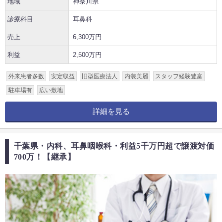
地域
神奈川県
診療科目
耳鼻科
売上
6,300万円
利益
2,500万円
外来患者多数
安定収益
旧型医療法人
内装美麗
スタッフ経験豊富
駐車場有
広い敷地
詳細を見る
千葉県・内科、耳鼻咽喉科・利益5千万円超で譲渡対価
700万！【継承】