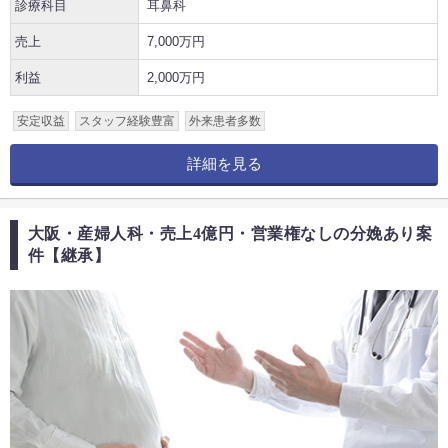
診療科目
耳鼻科
売上
7,000万円
利益
2,000万円
安定収益
スタッフ経験豊富
外来患者多数
詳細を見る
大阪・産婦人科・売上4億円・営業権なしの分娩あり案
件【継承】