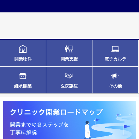
開業物件
開業支援
電子カルテ
継承開業
医院譲渡
その他