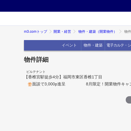
m3.comトップ
開業・経営
物件・建築（開業物件）
物件
イベント
物件・建築
電子カルテ・シ
物件詳細
ビルテナント
【香椎宮駅徒歩4分】福岡市東区香椎1丁目
面談で3,000p進呈
8月限定！開業物件キャ