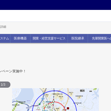
詳細
ステム
医療機器
開業・経営支援サービス
医院継承
先輩開業医へ
ンペーン実施中！
1/3