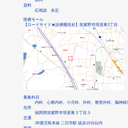
賃料
応相談 未定
医療モール
【ロードサイド★診療圏良好】筑紫野市塔原東3丁目
募集科目
内科、心療内科、小児科、外科、整形外科、脳神経
住所
福岡県筑紫野市塔原東３丁目３
交通
JR鹿児島本線 二日市駅 徒歩15分以内
面積