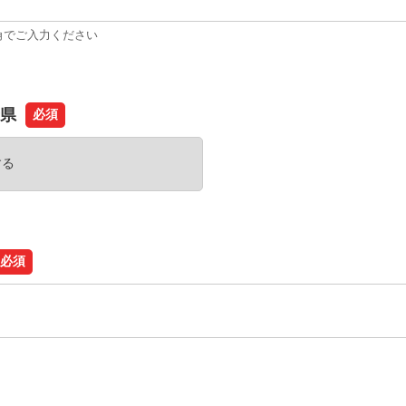
角でご入力ください
県
必須
必須