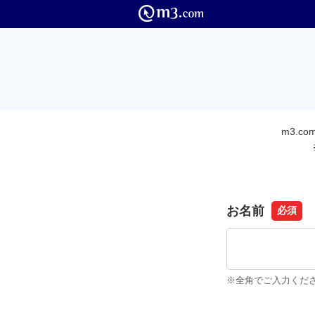
m3.
お名前
必須
※全角でご入力くだ