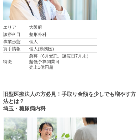
エリア
大阪府
診療科目
整形外科
事業形態
個人
買手情報
個人(勤務医)
急募（6月受託、譲渡日7月末）
特徴
超低予算開業可
売上1億円超
旧型医療法人の方必見！手取り金額を少しでも増やす方
法とは？
埼玉・糖尿病内科