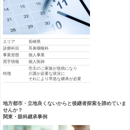
エリア
長崎県
診療科目
耳鼻咽喉科
事業形態
個人事業
買手情報
個人医師
売主のご家族が急病になり
特徴
介護が必要な状況に
それにより早急な継承が必要
地方都市・立地良くないからと後継者探索を諦めていま
せんか？
関東・眼科継承事例