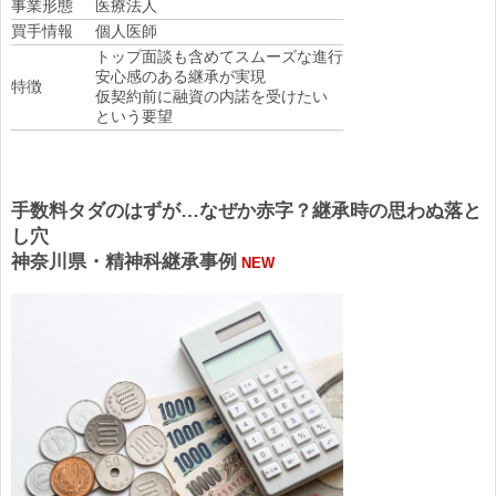
事業形態
医療法人
買手情報
個人医師
トップ面談も含めてスムーズな進行
安心感のある継承が実現
特徴
仮契約前に融資の内諾を受けたい
という要望
手数料タダのはずが…なぜか赤字？継承時の思わぬ落と
し穴
神奈川県・精神科継承事例
NEW