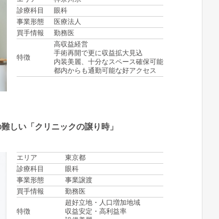
診療科目
眼科
事業形態
医療法人
買手情報
勤務医
高収益経営
手術再開で更に収益拡大見込
特徴
内装美麗、十分なスペース確保可能
都内からも通勤可能な好アクセス
の難しい「クリニックの譲り時」
エリア
東京都
診療科目
眼科
事業形態
事業譲渡
買手情報
勤務医
超好立地・人口増加地域
特徴
収益安定・高利益率