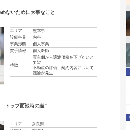
揉めないために大事なこと
エリア
熊本県
診療科目
内科
事業形態
個人事業
買手情報
個人医師
買主側から譲渡価格を下げたいと
要望
特徴
不動産の評価、契約内容について
議論が発生
 “トップ面談時の差”
エリア
奈良県