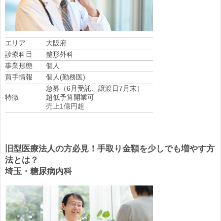
エリア
大阪府
診療科目
整形外科
事業形態
個人
買手情報
個人(勤務医)
急募（6月受託、譲渡日7月末）
特徴
超低予算開業可
売上1億円超
旧型医療法人の方必見！手取り金額を少しでも増やす方
法とは？
埼玉・糖尿病内科