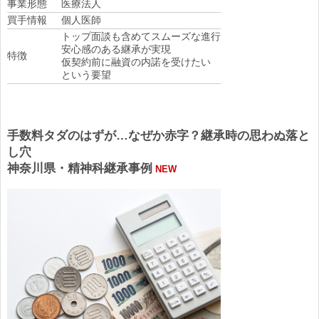
事業形態
医療法人
買手情報
個人医師
トップ面談も含めてスムーズな進行
安心感のある継承が実現
特徴
仮契約前に融資の内諾を受けたい
という要望
手数料タダのはずが…なぜか赤字？継承時の思わぬ落と
し穴
神奈川県・精神科継承事例
NEW