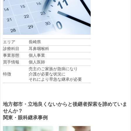
エリア
長崎県
診療科目
耳鼻咽喉科
事業形態
個人事業
買手情報
個人医師
売主のご家族が急病になり
特徴
介護が必要な状況に
それにより早急な継承が必要
地方都市・立地良くないからと後継者探索を諦めていま
せんか？
関東・眼科継承事例