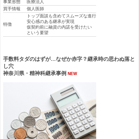
事業形態
医療法人
買手情報
個人医師
トップ面談も含めてスムーズな進行
安心感のある継承が実現
特徴
仮契約前に融資の内諾を受けたい
という要望
手数料タダのはずが…なぜか赤字？継承時の思わぬ落と
し穴
神奈川県・精神科継承事例
NEW