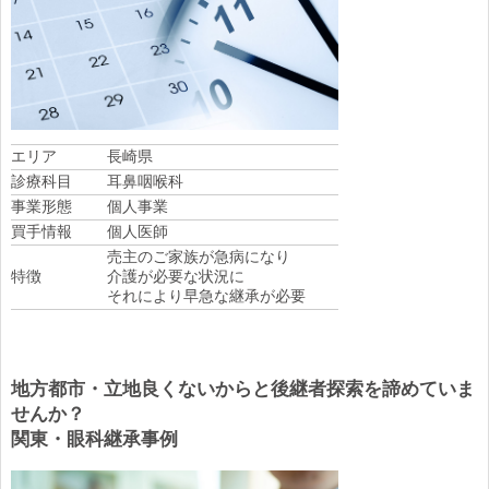
エリア
長崎県
診療科目
耳鼻咽喉科
事業形態
個人事業
買手情報
個人医師
売主のご家族が急病になり
特徴
介護が必要な状況に
それにより早急な継承が必要
地方都市・立地良くないからと後継者探索を諦めていま
せんか？
関東・眼科継承事例