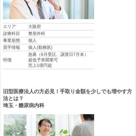
エリア
大阪府
診療科目
整形外科
事業形態
個人
買手情報
個人(勤務医)
急募（6月受託、譲渡日7月末）
特徴
超低予算開業可
売上1億円超
旧型医療法人の方必見！手取り金額を少しでも増やす方
法とは？
埼玉・糖尿病内科