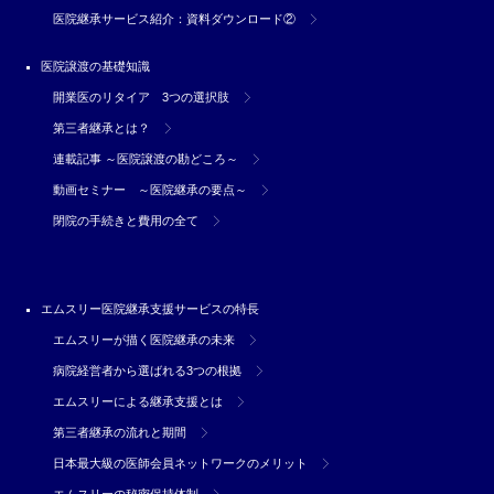
医院継承サービス紹介：資料ダウンロード②
医院譲渡の基礎知識
開業医のリタイア 3つの選択肢
第三者継承とは？
連載記事 ～医院譲渡の勘どころ～
動画セミナー ～医院継承の要点～
閉院の手続きと費用の全て
エムスリー医院継承支援サービスの特長
エムスリーが描く医院継承の未来
病院経営者から選ばれる3つの根拠
エムスリーによる継承支援とは
第三者継承の流れと期間
日本最大級の医師会員ネットワークのメリット
エムスリーの秘密保持体制