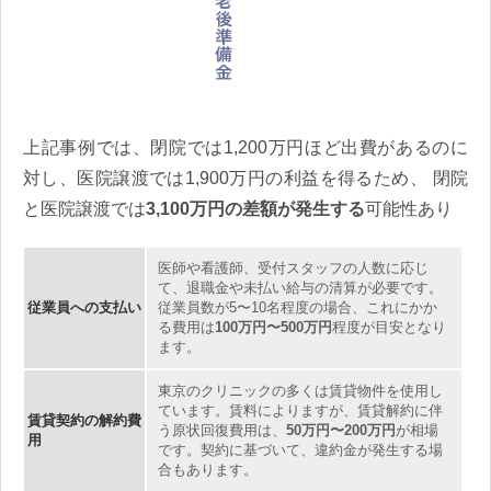
上記事例では、閉院では1,200万円ほど出費があるのに
対し、医院譲渡では1,900万円の利益を得るため、 閉院
と医院譲渡では
3,100万円の差額が発生する
可能性あり
医師や看護師、受付スタッフの人数に応じ
て、退職金や未払い給与の清算が必要です。
従業員への支払い
従業員数が5〜10名程度の場合、これにかか
る費用は
100万円〜500万円
程度が目安となり
ます。
東京のクリニックの多くは賃貸物件を使用し
ています。賃料によりますが、賃貸解約に伴
賃貸契約の解約費
う原状回復費用は、
50万円〜200万円
が相場
用
です。契約に基づいて、違約金が発生する場
合もあります。