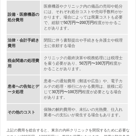
医療機器やクリニック内の備品の売却や処分
には、それぞれ処分コストや売却手数料がか
設備・医療機器の
かります。場合によっては廃棄コストも必要
処分費用
で、総額で
50万円〜200万円
程度がかかるこ
とがあります。
法律・会計手続き
閉院に伴う書類提出や手続きを弁護士や税理
費用
士に依頼する場合
クリニックの最終決算や税務処理には税理士
税金関連の処理費
を雇う必要があり、
50万円〜100万円
程度か
用
かることがあります。
患者への通知費用（郵送や広告）や、電子カ
患者への告知とデ
ルテの処理・移行にかかる費用は、規模に応
ータ処理
じて
30万円〜100万円
程度が必要となる場合
があります。
保険の解約費用や、未払いの光熱費、仕入れ
その他のコスト
業者への支払いが発生する場合もあります。
上記の費用を総合すると、東京の内科クリニックを閉院するために必要な