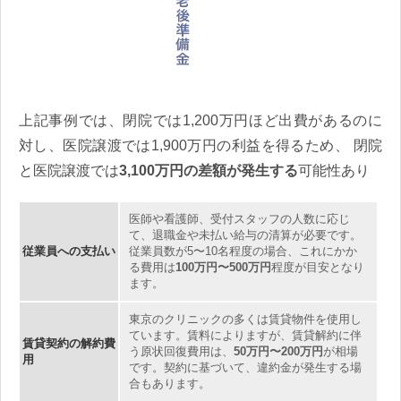
上記事例では、閉院では1,200万円ほど出費があるのに
対し、医院譲渡では1,900万円の利益を得るため、 閉院
と医院譲渡では
3,100万円の差額が発生する
可能性あり
医師や看護師、受付スタッフの人数に応じ
て、退職金や未払い給与の清算が必要です。
従業員への支払い
従業員数が5〜10名程度の場合、これにかか
る費用は
100万円〜500万円
程度が目安となり
ます。
東京のクリニックの多くは賃貸物件を使用し
ています。賃料によりますが、賃貸解約に伴
賃貸契約の解約費
う原状回復費用は、
50万円〜200万円
が相場
用
です。契約に基づいて、違約金が発生する場
合もあります。