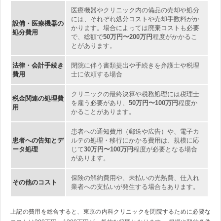
医療機器やクリニック内の備品の売却や処分
には、それぞれ処分コストや売却手数料がか
設備・医療機器の
かります。場合によっては廃棄コストも必要
処分費用
で、総額で
50万円〜200万円
程度がかかるこ
とがあります。
法律・会計手続き
閉院に伴う書類提出や手続きを弁護士や税理
費用
士に依頼する場合
クリニックの最終決算や税務処理には税理士
税金関連の処理費
を雇う必要があり、
50万円〜100万円
程度か
用
かることがあります。
患者への通知費用（郵送や広告）や、電子カ
患者への告知とデ
ルテの処理・移行にかかる費用は、規模に応
ータ処理
じて
30万円〜100万円
程度が必要となる場合
があります。
保険の解約費用や、未払いの光熱費、仕入れ
その他のコスト
業者への支払いが発生する場合もあります。
上記の費用を総合すると、東京の内科クリニックを閉院するために必要な