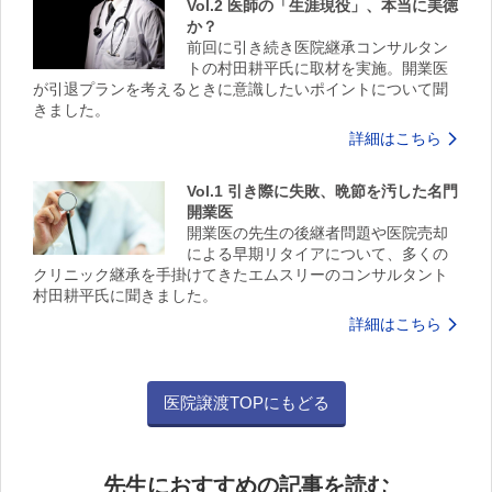
Vol.2 医師の「生涯現役」、本当に美徳
か？
前回に引き続き医院継承コンサルタン
トの村田耕平氏に取材を実施。開業医
が引退プランを考えるときに意識したいポイントについて聞
きました。
詳細はこちら
Vol.1 引き際に失敗、晩節を汚した名門
開業医
開業医の先生の後継者問題や医院売却
による早期リタイアについて、多くの
クリニック継承を手掛けてきたエムスリーのコンサルタント
村田耕平氏に聞きました。
詳細はこちら
医院譲渡TOPにもどる
先生におすすめの記事を読む