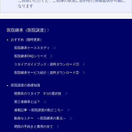
ご回答いただくと、ご自身の状況に合わせた情報提供が可能に
なります
医院継承（医院譲渡）
おすすめ（随時更新）
医院継承ケーススタディ
医院継承FAQシリーズ
リタイアガイドブック：資料ダウンロード①
医院継承サービス紹介：資料ダウンロード②
医院譲渡の基礎知識
開業医のリタイア 3つの選択肢
第三者継承とは？
連載記事 ～医院譲渡の勘どころ～
動画セミナー ～医院継承の要点～
閉院の手続きと費用の全て