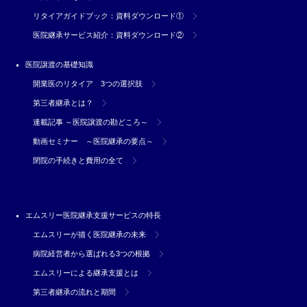
リタイアガイドブック：資料ダウンロード①
医院継承サービス紹介：資料ダウンロード②
医院譲渡の基礎知識
開業医のリタイア 3つの選択肢
第三者継承とは？
連載記事 ～医院譲渡の勘どころ～
動画セミナー ～医院継承の要点～
閉院の手続きと費用の全て
エムスリー医院継承支援サービスの特長
エムスリーが描く医院継承の未来
病院経営者から選ばれる3つの根拠
エムスリーによる継承支援とは
第三者継承の流れと期間