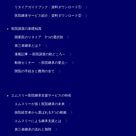
リタイアガイドブック：資料ダウンロード①
医院継承サービス紹介：資料ダウンロード②
医院譲渡の基礎知識
開業医のリタイア 3つの選択肢
第三者継承とは？
連載記事 ～医院譲渡の勘どころ～
動画セミナー ～医院継承の要点～
閉院の手続きと費用の全て
エムスリー医院継承支援サービスの特長
エムスリーが描く医院継承の未来
病院経営者から選ばれる3つの根拠
エムスリーによる継承支援とは
第三者継承の流れと期間