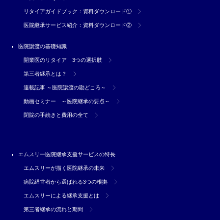
リタイアガイドブック：資料ダウンロード①
医院継承サービス紹介：資料ダウンロード②
医院譲渡の基礎知識
開業医のリタイア 3つの選択肢
第三者継承とは？
連載記事 ～医院譲渡の勘どころ～
動画セミナー ～医院継承の要点～
閉院の手続きと費用の全て
エムスリー医院継承支援サービスの特長
エムスリーが描く医院継承の未来
病院経営者から選ばれる3つの根拠
エムスリーによる継承支援とは
第三者継承の流れと期間