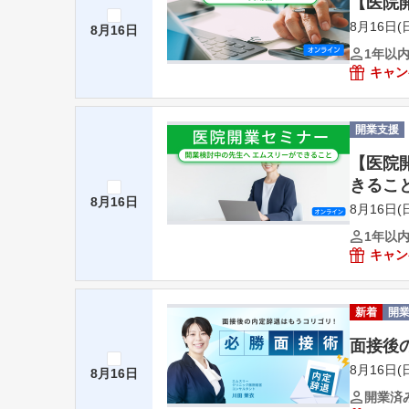
【医院
8月16日(日
8月16日
1年以
キャン
開業支援
【医院
きるこ
8月16日
8月16日(日
1年以
キャン
新着
開
面接後
8月16日(日
8月16日
開業済