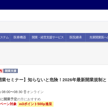
ステム
医療機器
開業・経営支援サービス
医院継承
先輩開業医へ
内
開業支援
開業セミナー】知らないと危険！2026年最新開業規制と
 08:00〜08:30
オンライン
内に開業予定
の方におすすめ
ペーン対象
m3ポイント500p進呈