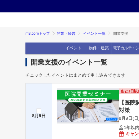
m3.comトップ
開業・経営
イベント一覧
開業支援
イベント
物件・建築
電子カルテ・シ
開業支援のイベント一覧
チェックしたイベントはまとめて申し込みできます
あと3日以
【医院
対策
8月9日
8月9日(日)
1年以
キャン