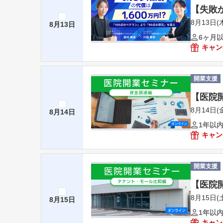
【失敗か
8月13日(木
8月13日
6ヶ月
キャン
開業支援
【医院
8月14日(金
8月14日
1年以
キャン
開業支援
【医院
8月15日(土
8月15日
1年以
キャン