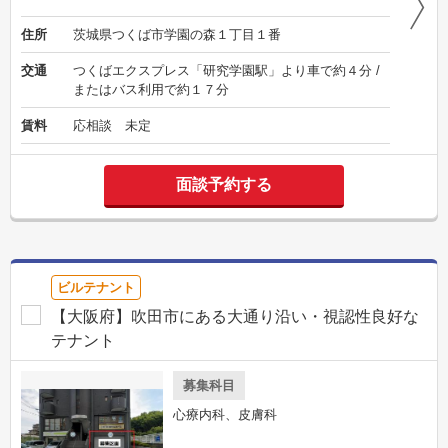
住所
茨城県つくば市学園の森１丁目１番
交通
つくばエクスプレス「研究学園駅」より車で約４分 /
またはバス利用で約１７分
賃料
応相談 未定
面談予約する
ビルテナント
【大阪府】吹田市にある大通り沿い・視認性良好な
テナント​
募集科目
心療内科、皮膚科