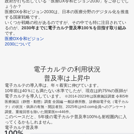
政府が打ち出している「医療DX令和ビジョン2030」をご存じでし
ょうか？
医療DX令和ビジョン2030は、日本の医療分野のデジタル化を推進
する国家戦略です。
いくつか戦略の柱があるのですが、その中でも特に注目されてい
るのが、
2030年までに電子カルテ普及率100％を目指す取り組み
です。
医療DX令和ビジョン
2030について
電子カルテの利用状況
普及率は上昇中
電子カルテの導入率は、年々着実に伸びています。
10年前は40％にも満たない水準でしたが、現在は約75%の医師が
電子カルテを導入しています。
※2014-2023年は医療施設調査 令和5年
医療施設（静態・動態）調査 全国編 一般診療所数、診療録電子化（電子カル
テ）の状況・病床の有無・開設者別、2025年はm3.com会員へのアンケート
調査。重複回答を除いた開業医n=446件。
このペースだと、5年後の電子カルテ普及率100%も射程圏内に入
ってくるかもしれません。
電子カルテ普及率