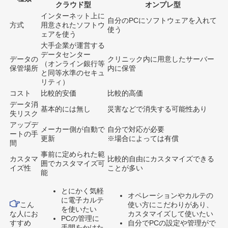
クラウド型
オンプレ型
インターネット上に
自分のPCにソフトウェアを入れて
方式
用意されたソフトウ
使う
ェアを使う
大手企業が運営する
データセンター
データの
クリニック内に用意したサーバー
（オンライン銀行等
保管場所
内に保管
と同等水準のセキュ
リティ）
コスト
比較的安価
比較的高価
データ消
基本的には無し
災害などで消失する可能性あり
失リスク
アップデ
メーカー側が自動で
自分で対応が必要
ートの手
更新
※場合によっては有償
間
事前に定められた範
カスタマ
比較的自由にカスタマイズできる
囲でカスタマイズ可
イズ性
ことが多い
能
とにかく気軽
オペレーションやカルテの
に電子カルテ
こん
使い方にこだわりがあり、
を使いたい
な人にお
カスタマイズして使いたい
PCの管理に
すすめ
自分でPCの設定や管理がで
手間をかけた