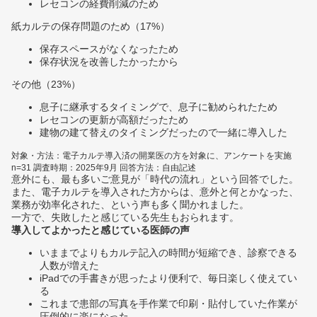
レセコンの経費削減のため
紙カルテの保存問題のため（17%）
保存スペースがなくなったため
保存状況を改善したかったから
その他（23%）
息子に継承するタイミングで、息子に勧められたため
レセコンの更新が高額だったため
建物の建て替えのタイミングだったので一緒に導入した
対象・方法：電子カルテ導入済の開業医の方を対象に、アンケートを実施
n=31 調査時期：2025年9月 回答方法：自由記述
意外にも、最も多いご意見が「時代の流れ」という回答でした。
また、電子カルテを導入された方からは、意外と何とかなった、
業務が効率化された、という声も多く聞かれました。
一方で、失敗したと感じている先生もおられます。
導入してよかったと感じている医師の声
いままでよりもカルテ記入の時間が短縮でき、診察できる
人数が増えた
iPadでの手書きが思ったより便利で、毎日楽しく使えてい
る
これまで患部の写真を手作業で印刷・貼付していた作業が
圧倒的に楽になった