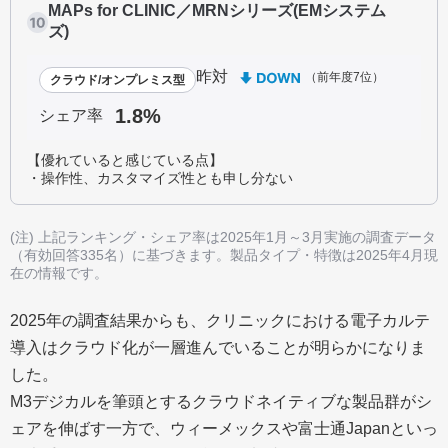
MAPs for CLINIC／MRNシリーズ(EMシステム
ズ)
昨対
（前年度7位）
クラウド/オンプレミス型
1.8%
シェア率
【優れていると感じている点】
・操作性、カスタマイズ性とも申し分ない
(注) 上記ランキング・シェア率は2025年1月～3月実施の調査データ
（有効回答335名）に基づきます。製品タイプ・特徴は2025年4月現
在の情報です。
2025年の調査結果からも、クリニックにおける電子カルテ
導入はクラウド化が一層進んでいることが明らかになりま
した。
M3デジカルを筆頭とするクラウドネイティブな製品群がシ
ェアを伸ばす一方で、ウィーメックスや富士通Japanといっ